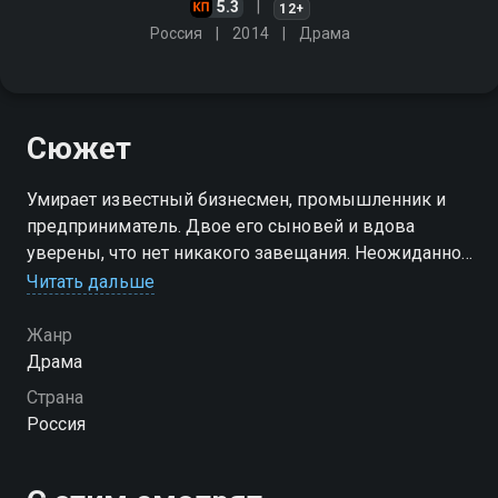
5.3
12+
Россия
2014
Драма
Сюжет
Умирает известный бизнесмен, промышленник и
предприниматель. Двое его сыновей и вдова
уверены, что нет никакого завещания. Неожиданно
выясняется, что завещание существует и одной из
Читать дальше
главных наследниц в нем указана Настя, жена
младшего брата
Жанр
Драма
Страна
Россия