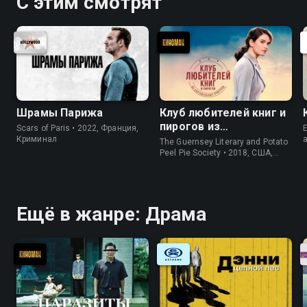
С этим смотрят
Шрамы Парижа
Клуб любителей книг и
пирогов из
Scars of Paris • 2022, Франция,
E
картофельных
Криминал
The Guernsey Literary and Potato
очистков
Peel Pie Society • 2018, США,
История
Ещё в жанре: Драма