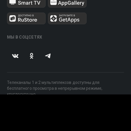
МЫ В СОЦСЕТЯХ
Телеканалы 1 и 2 мультиплексов доступны для
бесплатного просмотра в непрерывном режиме,
круглосуточно.
© 2014 — 2026, ООО «ЛайфСтрим», 109240, г. Москва,
ул. Николоямская, д. 13, стр. 2, этаж 2, ИНН 7710918800
Поддержка: help@smotreshka.tv
UUID: 00a5ae3d-aeac-4d39-997d-d351e1b823fe