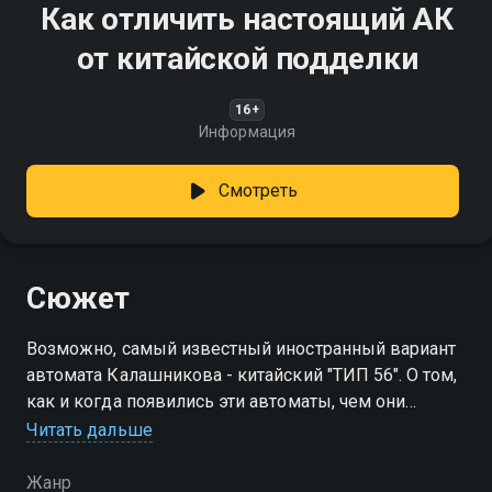
Как отличить настоящий АК
от китайской подделки
16+
Информация
Смотреть
Сюжет
Возможно, самый известный иностранный вариант
автомата Калашникова - китайский "ТИП 56". О том,
как и когда появились эти автоматы, чем они
отличаются от настоящего советского "АК", и какие
Читать дальше
страны решились "копировать копию"
Жанр