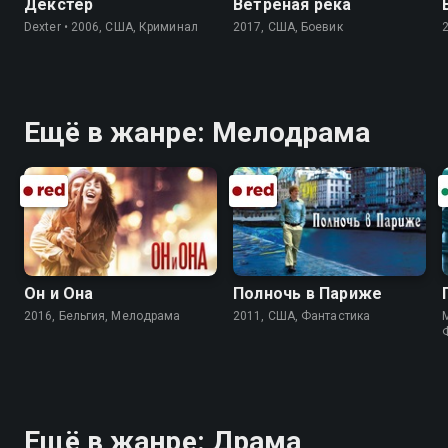
Декстер
Ветреная река
Dexter • 2006, США, Криминал
2017, США, Боевик
Ещё в жанре: Мелодрама
Он и Она
Полночь в Париже
2016, Бельгия, Мелодрама
2011, США, Фантастика
M
Ещё в жанре: Драма