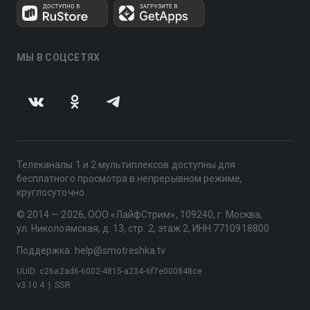
МЫ В СОЦСЕТЯХ
Телеканалы 1 и 2 мультиплексов доступны для
бесплатного просмотра в непрерывном режиме,
круглосуточно.
© 2014 — 2026, ООО «ЛайфСтрим», 109240, г. Москва,
ул. Николоямская, д. 13, стр. 2, этаж 2, ИНН 7710918800
Поддержка: help@smotreshka.tv
UUID: c26a2ad6-6002-4815-a234-6f7e000848ce
v3.10.4
|
SSR