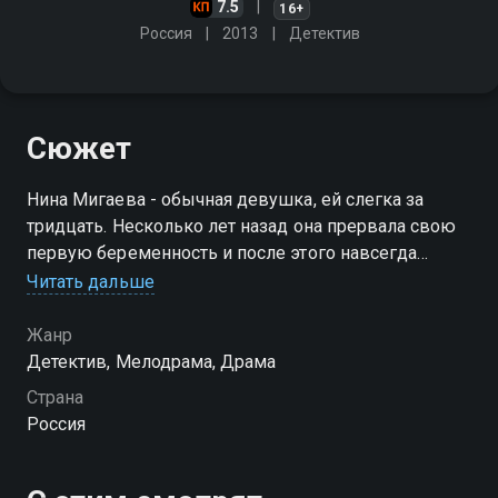
7.5
16+
Россия
2013
Детектив
Сюжет
Нина Мигаева - обычная девушка, ей слегка за
тридцать. Несколько лет назад она прервала свою
первую беременность и после этого навсегда
потеряла возможность иметь детей. После
Читать дальше
несчастного случая Нина начинает слышать голоса
ещё не родившихся детей
Жанр
Детектив, Мелодрама, Драма
Страна
Россия