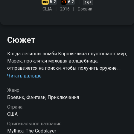
5.2
6.2
16+
США
2016
Боевик
Сюжет
Когда легионы зомби Короля-лича опустошают мир,
Марек, проклятая молодая волшебница,
отправляется на поиски, чтобы получить оружие,
созданное Богами, со своим другом Дагеном,
Читать дальше
корыстным полуэльфом мошенником
Жанр
Боевик, Фэнтези, Приключения
Страна
США
Оригинальное название
Mythica: The Godslayer