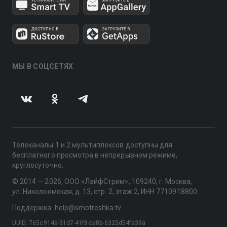
МЫ В СОЦСЕТЯХ
Телеканалы 1 и 2 мультиплексов доступны для
бесплатного просмотра в непрерывном режиме,
круглосуточно.
© 2014 — 2026, ООО «ЛайфСтрим», 109240, г. Москва,
ул. Николоямская, д. 13, стр. 2, этаж 2, ИНН 7710918800
Поддержка: help@smotreshka.tv
UUID: 765c914e-31d7-41f8-be8b-6325d54fe39a