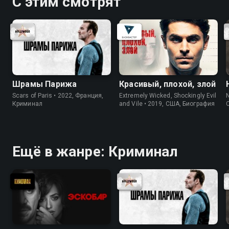
С этим смотрят
Шрамы Парижа
Красивый, плохой, злой
Scars of Paris • 2022, Франция,
Extremely Wicked, Shockingly Evil
N
Криминал
and Vile • 2019, США, Биография
Ещё в жанре: Криминал