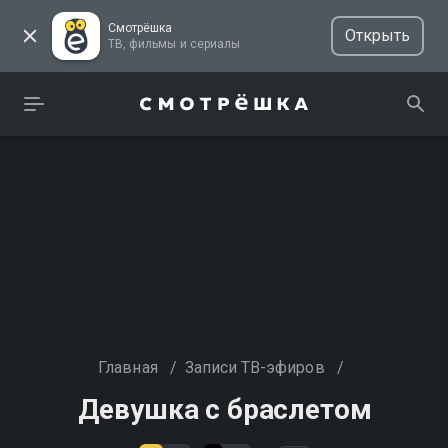
Смотрёшка
Открыть
ТВ, фильмы и сериалы
Главная
/
Записи ТВ-эфиров
/
Девушка с браслетом