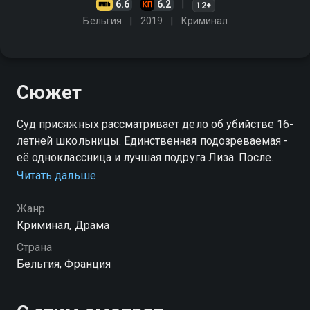
6.6
6.2
12+
Бельгия
2019
Криминал
Сюжет
Суд присяжных рассматривает дело об убийстве 16-
летней школьницы. Единственная подозреваемая -
её одноклассница и лучшая подруга Лиза. После
долгого следствия она по-прежнему отрицает свою
Читать дальше
вину, несмотря на скандальные разоблачения
Жанр
Криминал, Драма
Страна
Бельгия, Франция