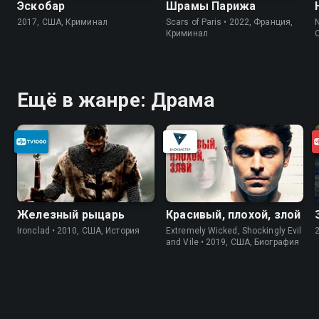
Эскобар
Шрамы Парижа
2017, США, Криминал
Scars of Paris • 2022, Франция,
N
Криминал
Ещё в жанре: Драма
Железный рыцарь
Красивый, плохой, злой
Ironclad • 2010, США, История
Extremely Wicked, Shockingly Evil
and Vile • 2019, США, Биография