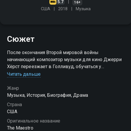
5.7
16+
США
2018
Музыка
Сюжет
После окончания Второй мировой войны
начинающий композитор музыки для кино Джерри
Хёрст переезжает в Голливуд, обучаться у
неизвестного преподавателя Марио Кастельнуово-
Читать дальше
Тедеско
Жанр
Музыка, История, Биография, Драма
Страна
США
Оригинальное название
The Maestro