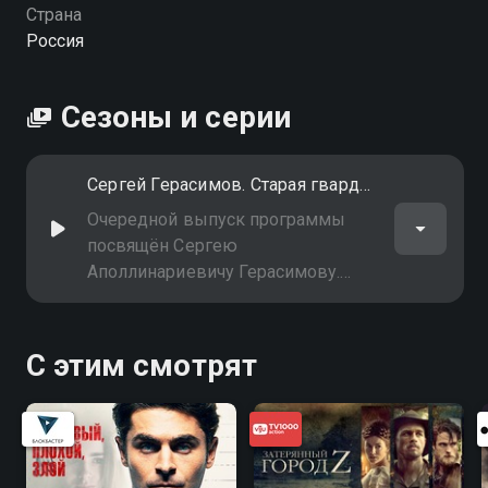
Страна
Россия
Сезоны и серии
Сергей Герасимов. Старая гвардия
Очередной выпуск программы
посвящён Сергею
Аполлинариевичу Герасимову.
Творчество Герасимова имеет
огромное значение для нашего
кинематографа
С этим смотрят