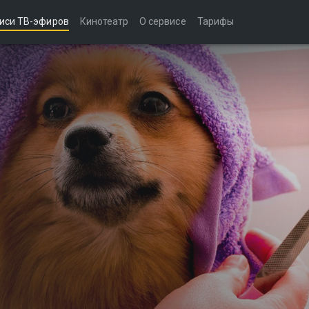
иси ТВ-эфиров
Кинотеатр
О сервисе
Тарифы