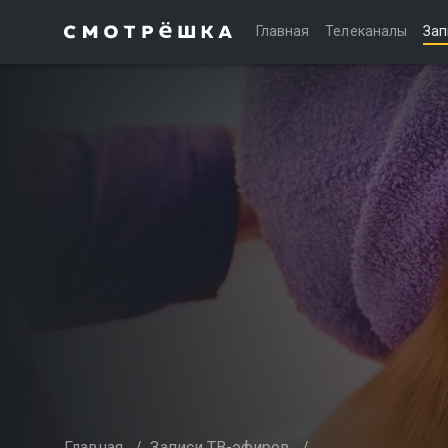
Главная
Телеканалы
Зап
Главная
/
Записи ТВ-эфиров
/