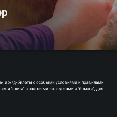
рр
виа- и ж/д-билеты с особыми условиями и правилами
 своя "элита" с частными коттеджами и "бомжи", для