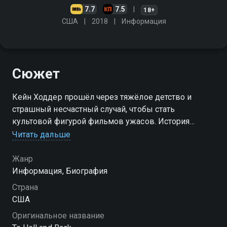
7.7
7.5
18+
США
2018
Информация
Сюжет
Кейн Ходдер прошёл через тяжёлое детство и
страшный несчастный случай, чтобы стать
культовой фигурой фильмов ужасов. История
преодоления и успеха
Читать дальше
Жанр
Информация, Биография
Страна
США
Оригинальное название