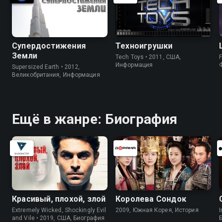
Супердостижения
Техноигрушки
Земли
Tech Toys • 2011, США,
F
Информация
Supersized Earth • 2012,
Великобритания, Информация
Ещё в жанре: Биография
Красивый, плохой, злой
Королева Сондок
Extremely Wicked, Shockingly Evil
2009, Южная Корея, История
I
and Vile • 2019, США, Биография