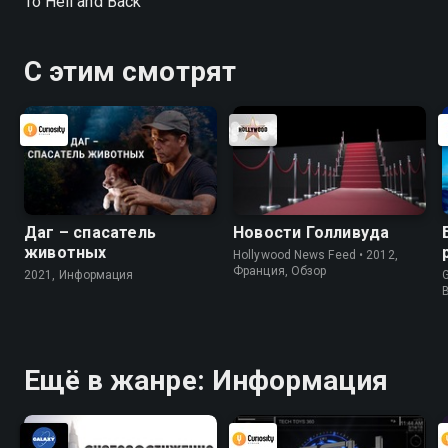
To Hell and Back
С этим смотрят
Даг – спасатель
Новости Голливуда
животных
Hollywood News Feed • 2012,
Франция, Обзор
2021, Информация
G
Ещё в жанре: Информация