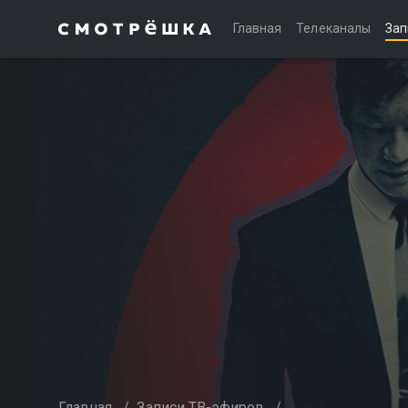
Главная
Телеканалы
Зап
Главная
/
Записи ТВ-эфиров
/