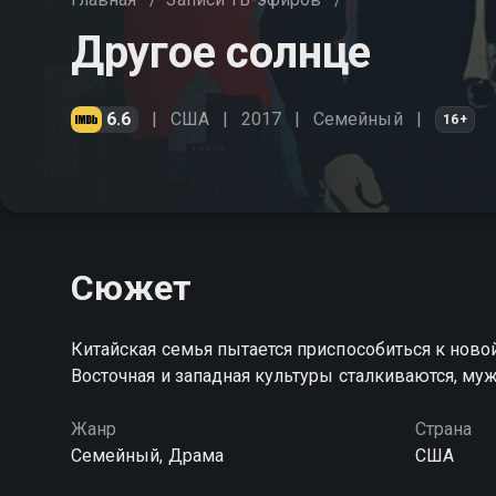
Другое солнце
6.6
США
2017
Cемейный
16+
Сюжет
Китайская семья пытается приспособиться к ново
Восточная и западная культуры сталкиваются, му
Жанр
Страна
Cемейный, Драма
США