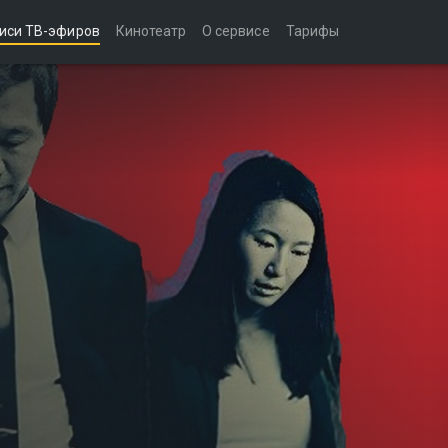
иси ТВ-эфиров
Кинотеатр
О сервисе
Тарифы