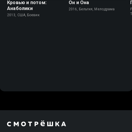
Кровью и потом:
Он и Она
Анаболики
2016, Бельгия, Мелодрама
P
2013, США, Боевик