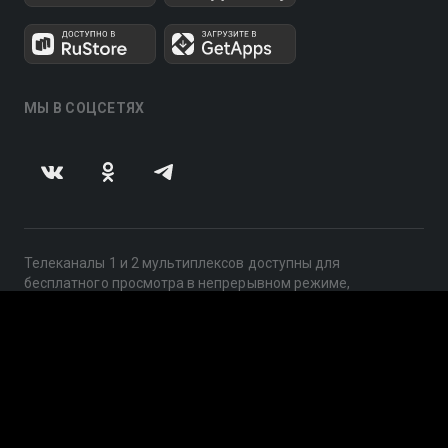
МЫ В СОЦСЕТЯХ
Телеканалы 1 и 2 мультиплексов доступны для
бесплатного просмотра в непрерывном режиме,
круглосуточно.
© 2014 — 2026, ООО «ЛайфСтрим», 109240, г. Москва,
ул. Николоямская, д. 13, стр. 2, этаж 2, ИНН 7710918800
Поддержка: help@smotreshka.tv
UUID: 21c55fa3-4f1a-4970-b10f-be05154f80cb
v3.10.4
|
SSR