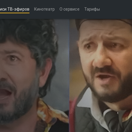
иси ТВ-эфиров
Кинотеатр
О сервисе
Тарифы