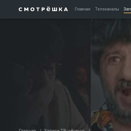
Главная
Телеканалы
Зап
Главная
/
Записи ТВ-эфиров
/