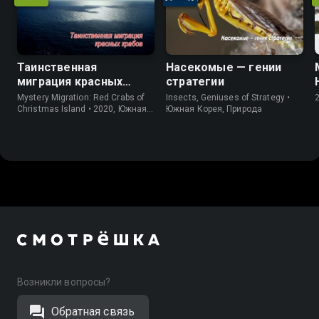
Таинственная
Насекомые — гении
миграция красных
стратегии
крабов
Mystery Migration: Red Crabs of
Insects, Geniuses of Strategy •
Christmas Island • 2020, Южная
Южная Корея, Природа
Корея, Природа
Возникли вопросы?
Обратная связь