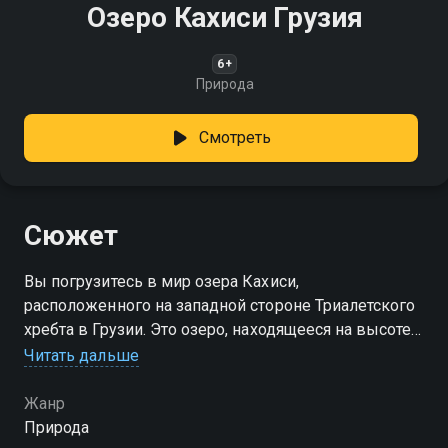
Озеро Кахиси Грузия
6+
Природа
Смотреть
Сюжет
Вы погрузитесь в мир озера Кахиси,
расположенного на западной стороне Триалетского
хребта в Грузии. Это озеро, находящееся на высоте
1752 метра над уровнем моря, впечатляет своей
Читать дальше
красотой окружающих горных пейзажей
Жанр
Природа