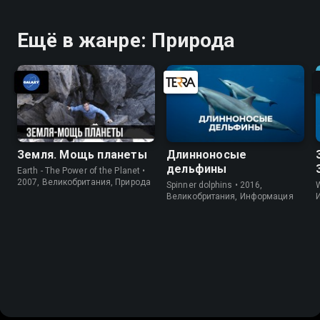
Ещё в жанре: Природа
Земля. Мощь планеты
Длинноносые
дельфины
Earth - The Power of the Planet •
2007, Великобритания, Природа
Spinner dolphins • 2016,
W
Великобритания, Информация