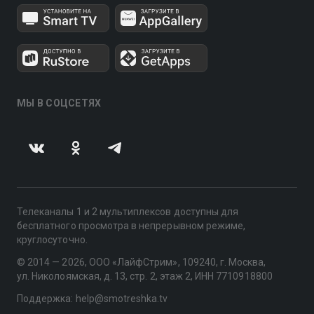
МЫ В СОЦСЕТЯХ
Телеканалы 1 и 2 мультиплексов доступны для
бесплатного просмотра в непрерывном режиме,
круглосуточно.
© 2014 — 2026, ООО «ЛайфСтрим», 109240, г. Москва,
ул. Николоямская, д. 13, стр. 2, этаж 2, ИНН 7710918800
Поддержка: help@smotreshka.tv