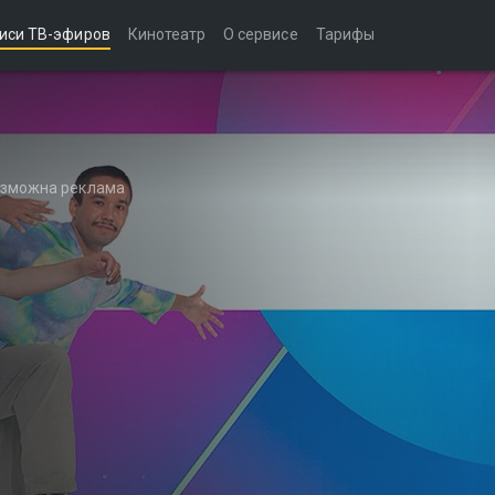
иси ТВ-эфиров
Кинотеатр
О сервисе
Тарифы
возможна реклама