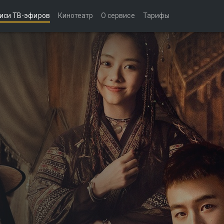
иси ТВ-эфиров
Кинотеатр
О сервисе
Тарифы