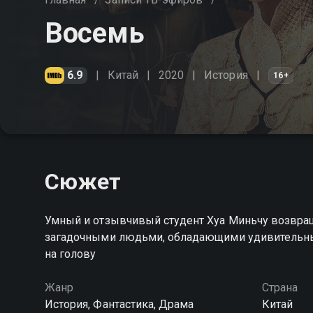
Восемь
6.9
Китай
2020
История
16+
Сюжет
Умный и отзывчивый студент Хуа Миньчу возвраща
загадочными людьми, обладающими удивительным
на голову
Жанр
Страна
История, Фантастика, Драма
Китай