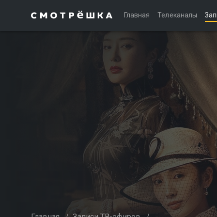
Главная
Телеканалы
Зап
Главная
/
Записи ТВ-эфиров
/