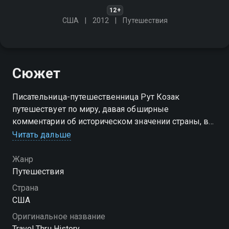
12+
США
2012
Путешествия
Сюжет
Писательница-путешественница Рут Козак
путешествует по миру, давая обширные
комментарии об историческом значении страны, в
которой она находилась в то время, а также советы
Читать дальше
о том, как насладиться каждой из этих
достопримечательностей
Жанр
Путешествия
Посмотреть онлайн сезон сериала Путешествие
Страна
сквозь историю вы можете совершенно бесплатно
США
в хорошем HD качестве на Смотрёшке
Оригинальное название
Travel Thru History