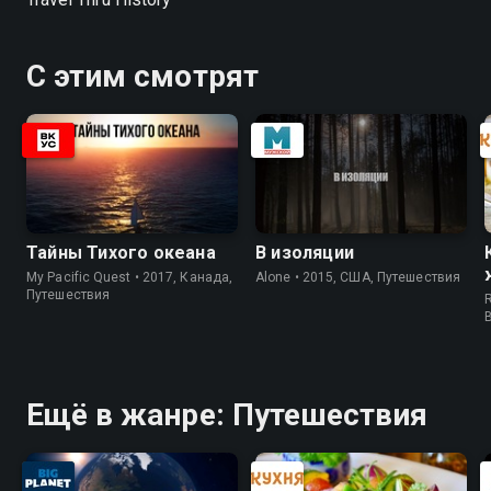
С этим смотрят
Тайны Тихого океана
В изоляции
My Pacific Quest • 2017, Канада,
Alone • 2015, США, Путешествия
Путешествия
R
Ещё в жанре: Путешествия