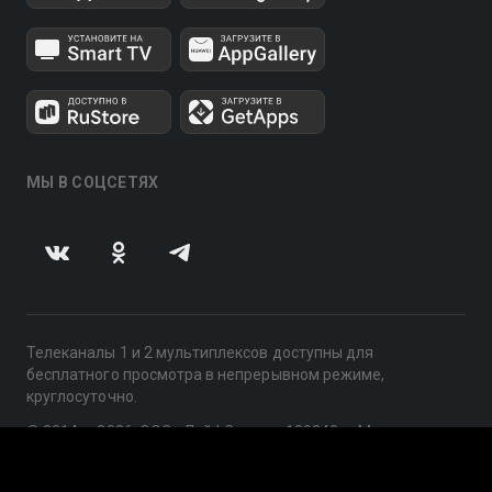
МЫ В СОЦСЕТЯХ
Телеканалы 1 и 2 мультиплексов доступны для
бесплатного просмотра в непрерывном режиме,
круглосуточно.
© 2014 — 2026, ООО «ЛайфСтрим», 109240, г. Москва,
ул. Николоямская, д. 13, стр. 2, этаж 2, ИНН 7710918800
Поддержка: help@smotreshka.tv