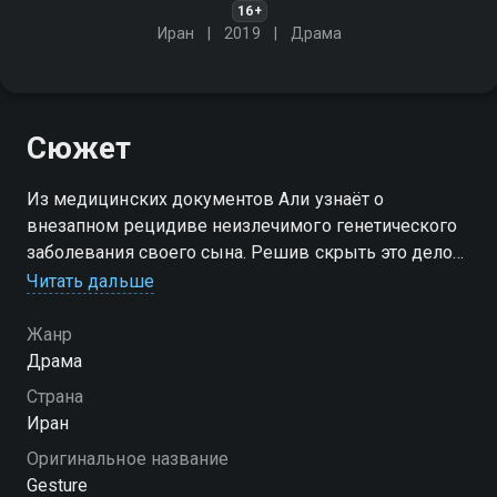
16+
Иран
2019
Драма
Сюжет
Из медицинских документов Али узнаёт о
внезапном рецидиве неизлечимого генетического
заболевания своего сына. Решив скрыть это дело
от остальных членов семьи, он становится
Читать дальше
беспомощным и начинает странно себя вести
Жанр
Драма
Страна
Иран
Оригинальное название
Gesture