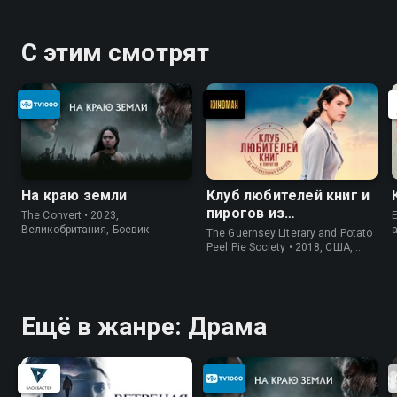
С этим смотрят
На краю земли
Клуб любителей книг и
пирогов из
The Convert • 2023,
E
картофельных
Великобритания, Боевик
The Guernsey Literary and Potato
очистков
Peel Pie Society • 2018, США,
История
Ещё в жанре: Драма