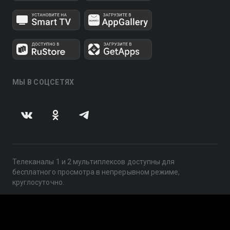
МЫ В СОЦСЕТЯХ
Телеканалы 1 и 2 мультиплексов доступны для
бесплатного просмотра в непрерывном режиме,
круглосуточно.
© 2014 — 2026, ООО «ЛайфСтрим», 109240, г. Москва,
ул. Николоямская, д. 13, стр. 2, этаж 2, ИНН 7710918800
Поддержка: help@smotreshka.tv