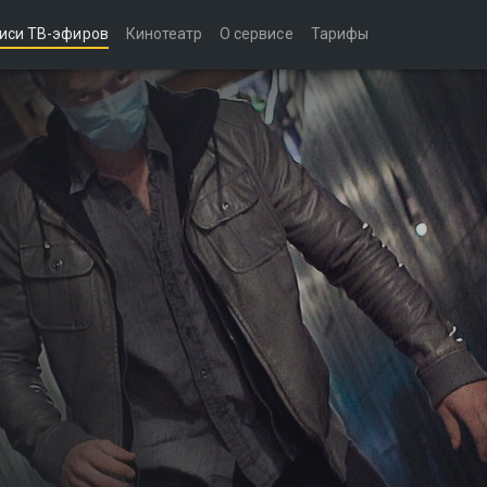
иси ТВ-эфиров
Кинотеатр
О сервисе
Тарифы