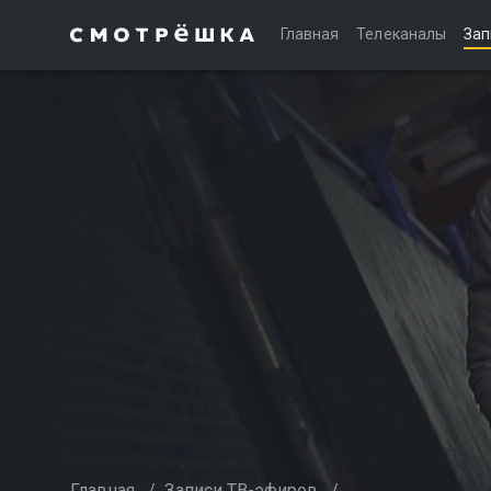
Главная
Телеканалы
Зап
Главная
/
Записи ТВ-эфиров
/