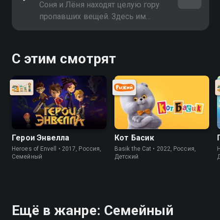
Соня и Лёня находят целую гору
пропавших вещей. Здесь им
предстоит столкнуться с
маленькими туземцами
С этим смотрят
Герои Энвелла
Кот Басик
Heroes of Envell • 2017, Россия,
Basik the Cat • 2022, Россия,
H
Cемейный
Детский
Ещё в жанре: Cемейный