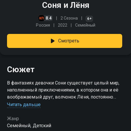
Соня и Лёня
8.4
2 Сезона
6+
Россия
2022
Cемейный
Смотреть
Сюжет
В фантазиях девочки Сони существует целый мир,
наполненный приключениями, в котором она и её
воображаемый друг, волчонок Лёня, постоянно
попадают в разные передряги
Читать дальше
Жанр
Cемейный, Детский