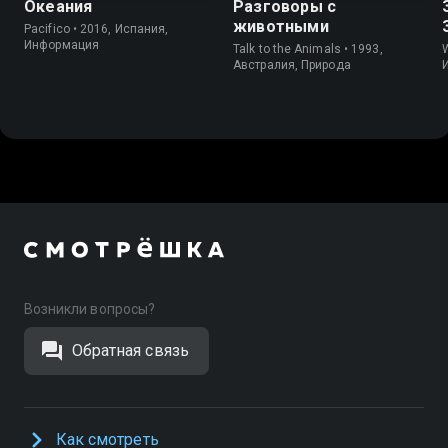
Океания
Разговоры с
животными
Pacifico • 2016, Испания,
Информация
Talk to the Animals • 1993,
W
Австралия, Природа
Возникли вопросы?
Обратная связь
Как смотреть