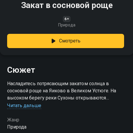
Закат в сосновой роще
6+
Природа
Смотреть
Сюжет
Насладитесь потрясающим закатом солнца в
сосновой роще на Яиково в Великом Устюге. На
высоком берегу реки Сухоны открываются
изумительные виды, а летний вечер подарит вам
Читать дальше
незабываемые впечатления и мгновения гармонии
с природой
Жанр
Природа