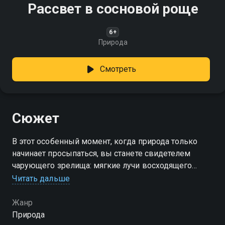
Рассвет в сосновой роще
6+
Природа
Смотреть
Сюжет
В этот особенный момент, когда природа только
начинает просыпаться, вы станете свидетелем
чарующего зрелища: мягкие лучи восходящего
солнца проникают сквозь ветви высоких сосен,
Читать дальше
создавая игру света и тени
Жанр
Природа