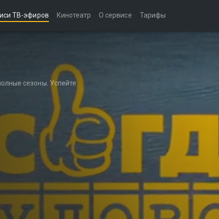
иси ТВ-эфиров
Кинотеатр
О сервисе
Тарифы
полные сезоны. Успейте