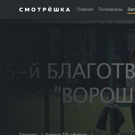
Главная
Телеканалы
Зап
Главная
/
Записи ТВ-эфиров
/