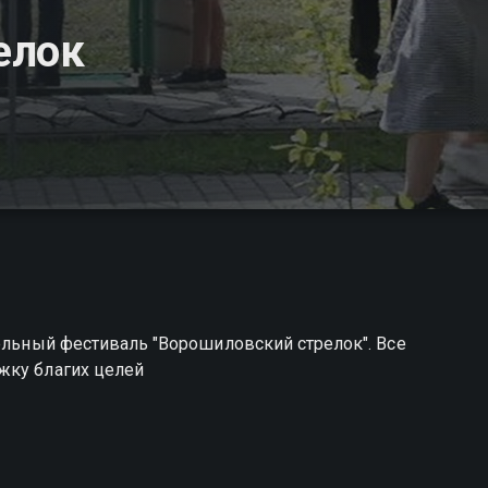
елок
тельный фестиваль "Ворошиловский стрелок". Все
жку благих целей