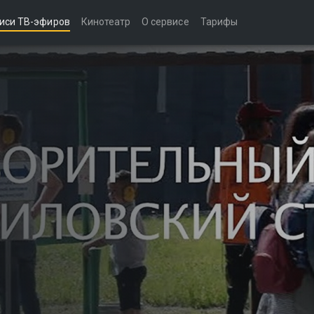
иси ТВ-эфиров
Кинотеатр
О сервисе
Тарифы