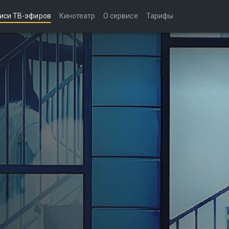
иси ТВ-эфиров
Кинотеатр
О сервисе
Тарифы