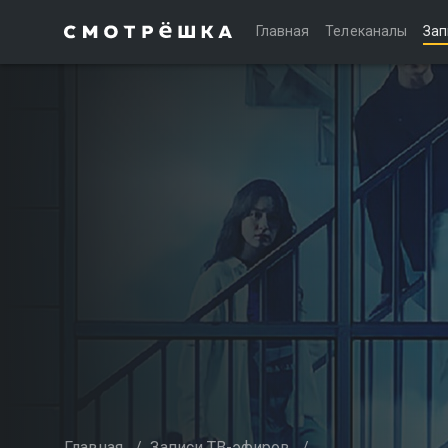
Главная
Телеканалы
Зап
Главная
/
Записи ТВ-эфиров
/