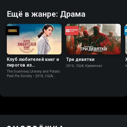
Ещё в жанре: Драма
Клуб любителей книг и
Три девятки
пирогов из
2016, США, Криминал
I
картофельных
The Guernsey Literary and Potato
очистков
Peel Pie Society • 2018, США,
История