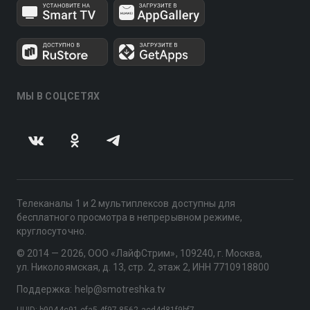
МЫ В СОЦСЕТЯХ
Телеканалы 1 и 2 мультиплексов доступны для
бесплатного просмотра в непрерывном режиме,
круглосуточно.
© 2014 — 2026, ООО «ЛайфСтрим», 109240, г. Москва,
ул. Николоямская, д. 13, стр. 2, этаж 2, ИНН 7710918800
Поддержка: help@smotreshka.tv