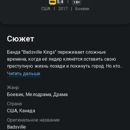
5.4
18+
США
2017
Боевик
Сюжет
Банда "Badsville Kings" переживает сложные
времена, когда её лидер клянётся оставить свою
преступную жизнь позади и покинуть город. Но кто-
то готов сделать невообразимое, чтобы остановить
Читать дальше
его
Жанр
Боевик, Мелодрама, Драма
Страна
США, Канада
Оригинальное название
Badsville