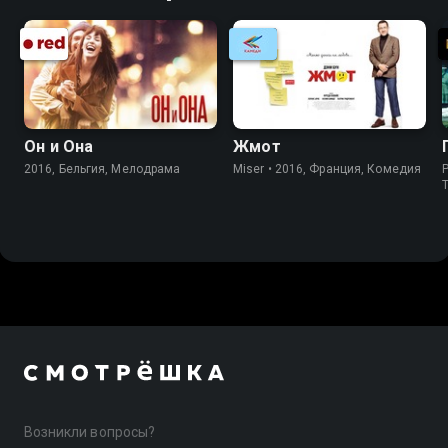
Он и Она
Жмот
2016, Бельгия, Мелодрама
Miser • 2016, Франция, Комедия
P
Возникли вопросы?