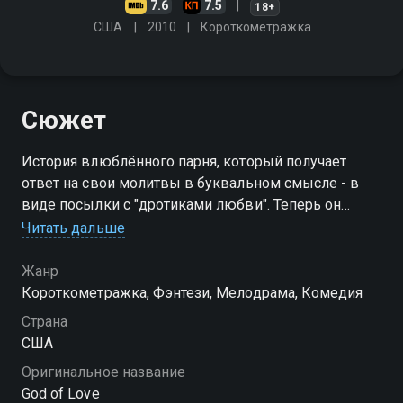
7.6
7.5
18+
США
2010
Короткометражка
Сюжет
История влюблённого парня, который получает
ответ на свои молитвы в буквальном смысле - в
виде посылки с "дротиками любви". Теперь он
может попытаться завоевать сердце девушки,
Читать дальше
которая уже влюблена в его лучшего друга
Жанр
Короткометражка, Фэнтези, Мелодрама, Комедия
Страна
США
Оригинальное название
God of Love