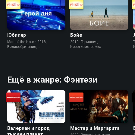
Юбиляр
Бойе
Man of the Hour • 2018,
2019, Германия,
T
Великобритания,
Короткометражка
Короткометражка
Ещё в жанре: Фэнтези
Валериан и город
Мастер и Маргарита
тысячи планет
2023, Россия, Фэнтези