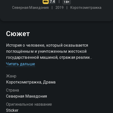
7.4
18+
Северная Македония
2019
Короткометражка
Сюжет
История о человеке, который оказывается
поглощённым и уничтоженным жестокой
государственной машиной, отражая реалии
автократических режимов, где индивид теряет
Читать дальше
свою личность
Жанр
Короткометражка, Драма
Страна
Северная Македония
Оригинальное название
Sticker