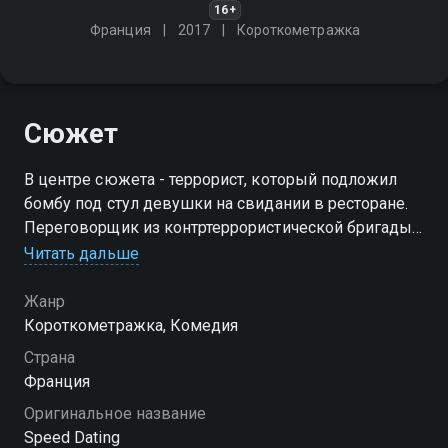
16+
Франция
2017
Короткометражка
Сюжет
В центре сюжета - террорист, который подложил
бомбу под стул девушки на свидании в ресторане.
Переговорщик из контртеррористической бригады
сталкивается с непростой задачей - обезвредить
Читать дальше
устройство, чтобы никто не заподозрил беды
Жанр
Короткометражка, Комедия
Страна
Франция
Оригинальное название
Speed Dating