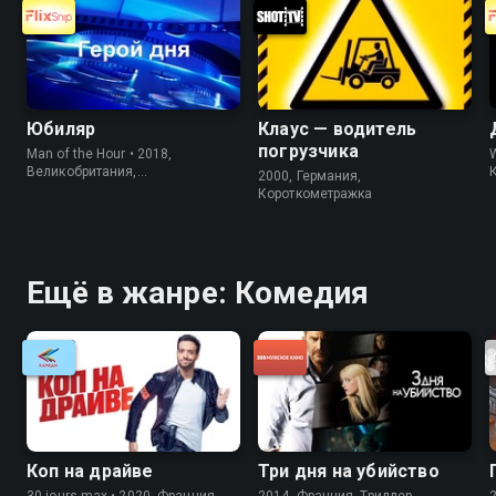
Юбиляр
Клаус — водитель
погрузчика
Man of the Hour • 2018,
Великобритания,
2000, Германия,
Короткометражка
Короткометражка
Ещё в жанре: Комедия
Коп на драйве
Три дня на убийство
30 jours max • 2020, Франция,
2014, Франция, Триллер