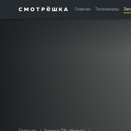
Главная
Телеканалы
Зап
Главная
/
Записи ТВ-эфиров
/