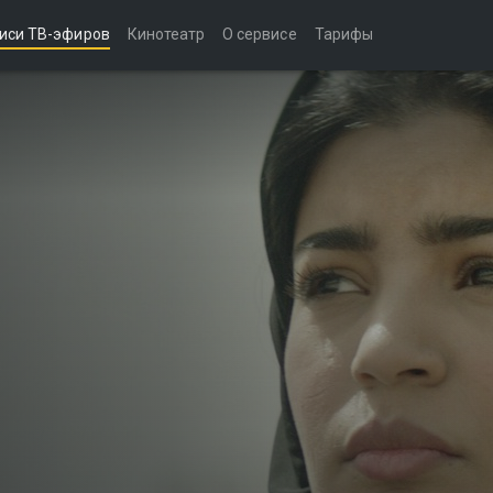
иси ТВ-эфиров
Кинотеатр
О сервисе
Тарифы