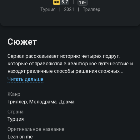
5.7
18+
Турция
2021
Триллер
Сюжет
Сериал рассказывает историю четырёх подруг,
которые отправляются в авантюрное путешествие и
находят различные способы решения сложных
взаимоотношений
Читать дальше
Посмотреть онлайн 1 сезон сериала Лгуньи со
Жанр
свечами вы можете совершенно бесплатно в
Триллер, Мелодрама, Драма
хорошем HD качестве на Смотрёшке
Страна
Турция
Оригинальное название
Lean on me