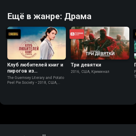
Ещё в жанре: Драма
Клуб любителей книг и
Три девятки
пирогов из
2016, США, Криминал
P
картофельных
The Guernsey Literary and Potato
очистков
Peel Pie Society • 2018, США,
История