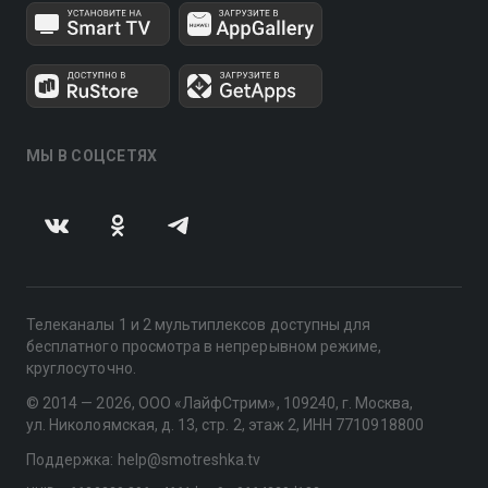
МЫ В СОЦСЕТЯХ
Телеканалы 1 и 2 мультиплексов доступны для
бесплатного просмотра в непрерывном режиме,
круглосуточно.
© 2014 — 2026, ООО «ЛайфСтрим», 109240, г. Москва,
ул. Николоямская, д. 13, стр. 2, этаж 2, ИНН 7710918800
Поддержка: help@smotreshka.tv