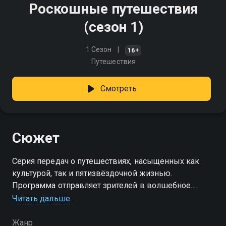
Роскошные путешествия
(сезон 1)
1 Сезон
16+
Путешествия
Смотреть
Сюжет
Серия передач о путешествиях, насыщенных как
культурой, так и пятизвёздочной жизнью.
Программа отправляет зрителей в волшебное
путешествие по всему миру к лучшим и самым
Читать дальше
роскошным местам отдыха
Жанр