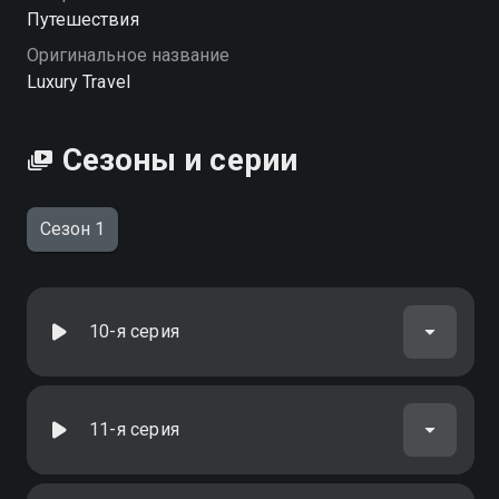
Посмотреть онлайн 1 сезон сериала Роскошные
Путешествия
путешествия вы можете совершенно бесплатно в
Оригинальное название
хорошем HD качестве на Смотрёшке
Luxury Travel
Сезоны и серии
Сезон 1
10-я серия
11-я серия