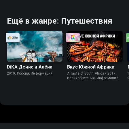
Ещё в жанре: Путешествия
DiKA Денис и Алёна
Вкус Южной Африки
2019, Россия, Информация
A Taste of South Africa • 2017,
1
Великобритания, Информация