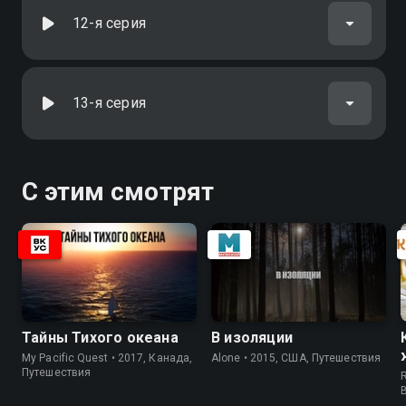
12-я серия
13-я серия
С этим смотрят
Тайны Тихого океана
В изоляции
My Pacific Quest • 2017, Канада,
Alone • 2015, США, Путешествия
Путешествия
R