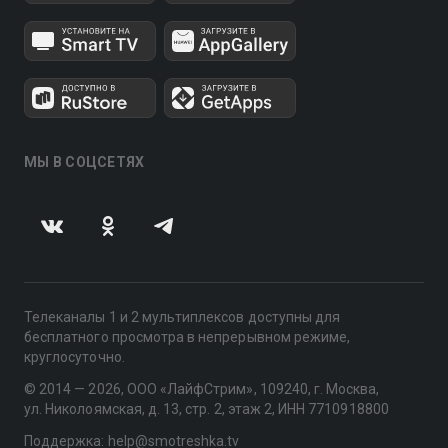
МЫ В СОЦСЕТЯХ
Телеканалы 1 и 2 мультиплексов доступны для
бесплатного просмотра в непрерывном режиме,
круглосуточно.
© 2014 — 2026, ООО «ЛайфСтрим», 109240, г. Москва,
ул. Николоямская, д. 13, стр. 2, этаж 2, ИНН 7710918800
Поддержка: help@smotreshka.tv