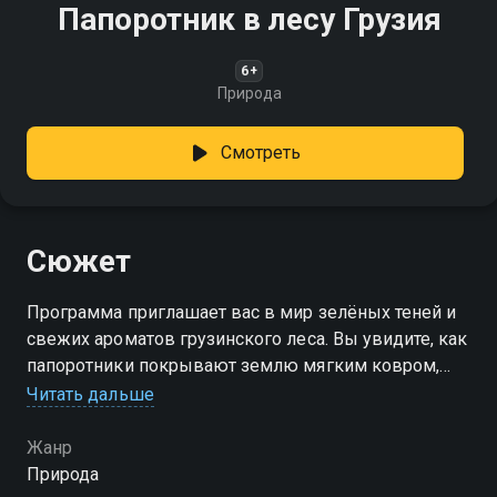
Папоротник в лесу Грузия
6+
Природа
Смотреть
Сюжет
Программа приглашает вас в мир зелёных теней и
свежих ароматов грузинского леса. Вы увидите, как
папоротники покрывают землю мягким ковром,
услышите пение птиц и шелест листьев,
Читать дальше
почувствуете мягкость мха под ногами
Жанр
Природа