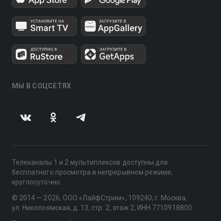
МЫ В СОЦСЕТЯХ
Телеканалы 1 и 2 мультиплексов доступны для
бесплатного просмотра в непрерывном режиме,
круглосуточно.
© 2014 — 2026, ООО «ЛайфСтрим», 109240, г. Москва,
ул. Николоямская, д. 13, стр. 2, этаж 2, ИНН 7710918800