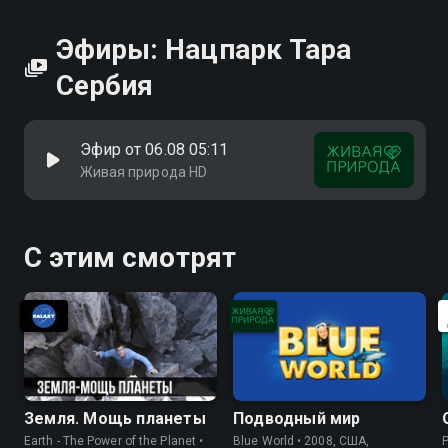
Эфиры: Нацпарк Тара
Сербия
Эфир от 06.08 05:11
Живая природа HD
С этим смотрят
Земля. Мощь планеты
Подводный мир
Earth - The Power of the Planet •
Blue World • 2008, США,
P