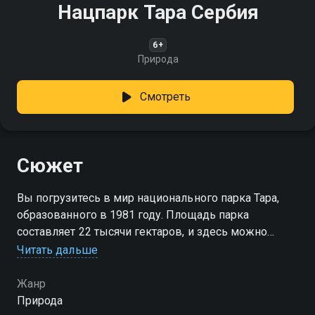
Нацпарк Тара Сербия
6+
Природа
Смотреть
Сюжет
Вы погрузитесь в мир национального парка Тара,
образованного в 1981 году. Площадь парка
составляет 22 тысячи гектаров, и здесь можно
увидеть каньоны, древние пещеры, чистые горные
Читать дальше
реки и средневековые крепости, а также
множество реликтовых растений
Жанр
Природа