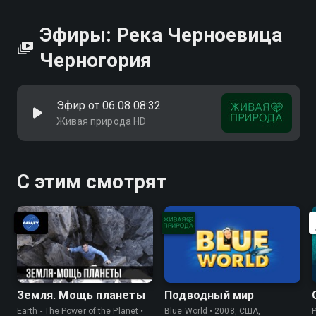
Эфиры: Река Черноевица
Черногория
Эфир от 06.08 08:32
Живая природа HD
С этим смотрят
Земля. Мощь планеты
Подводный мир
Earth - The Power of the Planet •
Blue World • 2008, США,
P