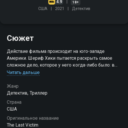
4.9
18+
США
2021
Детектив
Сюжет
Действие фильма происходит на юго-западе
Америки. Шериф Хики пытается раскрыть самое
сложное дело, которое у него когда-либо было: в
нём замешаны жестокая местная банда и её
Читать дальше
грозный главарь
Жанр
Детектив, Триллер
Страна
США
Оригинальное название
The Last Victim