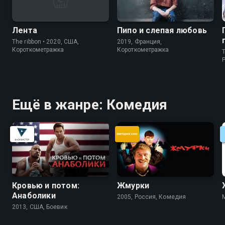
Лента
Пипо и слепая любовь
The ribbon • 2020, США,
2019, Франция,
Короткометражка
Короткометражка
T
P
Ещё в жанре: Комедия
Кровью и потом:
Жмурки
Анаболики
2005, Россия, Комедия
2013, США, Боевик