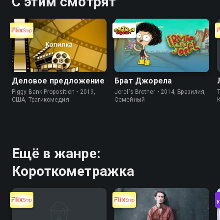
С этим смотрят
Деловое предложение
Брат Джорела
Piggy Bank Proposition • 2019,
Jorel's Brother • 2014, Бразилия,
T
США, Трагикомедия
Cемейный
Ещё в жанре:
Короткометражка