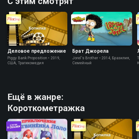
С этим смотрят
Деловое предложение
Брат Джорела
Piggy Bank Proposition • 2019,
Jorel's Brother • 2014, Бразилия,
T
США, Трагикомедия
Cемейный
Ещё в жанре:
Короткометражка