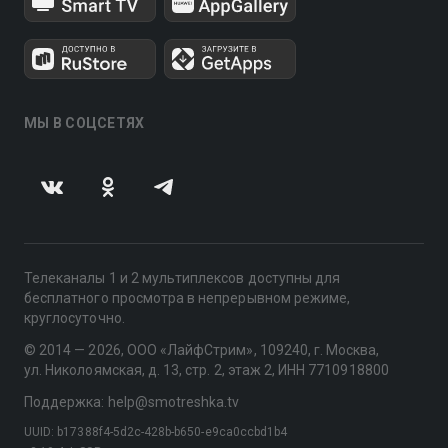
МЫ В СОЦСЕТЯХ
Телеканалы 1 и 2 мультиплексов доступны для
бесплатного просмотра в непрерывном режиме,
круглосуточно.
© 2014 — 2026, ООО «ЛайфСтрим», 109240, г. Москва,
ул. Николоямская, д. 13, стр. 2, этаж 2, ИНН 7710918800
Поддержка: help@smotreshka.tv
UUID: b17388f4-5d2c-428b-b650-e9ca0ccbd1b4