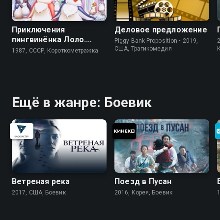
Приключения
Деловое предложение
пингвинёнка Лоло.
Piggy Bank Proposition • 2019,
Фильм третий
США, Трагикомедия
1987, СССР, Короткометражка
Ещё в жанре: Боевик
Ветреная река
Поезд в Пусан
2017, США, Боевик
2016, Корея, Боевик