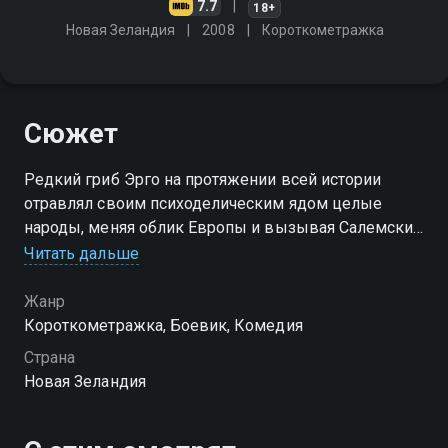
7.7
18+
Новая Зеландия
2008
Короткометражка
Сюжет
Редкий гриб Эрго на протяжении всей истории
отравлял своим психоделическим ядом целые
народы, меняя облик Европы и вызывая Салемский
процесс над ведьмами
Читать дальше
Жанр
Короткометражка, Боевик, Комедия
Страна
Новая Зеландия