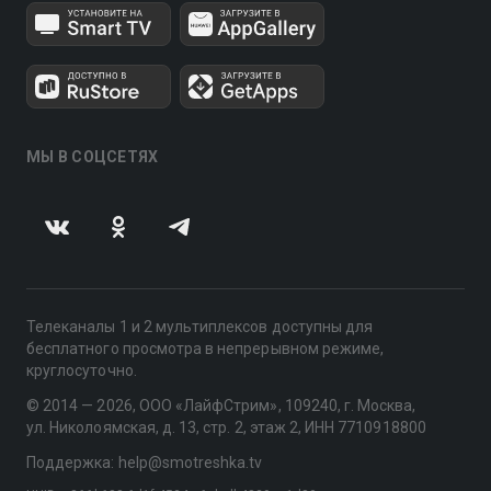
МЫ В СОЦСЕТЯХ
Телеканалы 1 и 2 мультиплексов доступны для
бесплатного просмотра в непрерывном режиме,
круглосуточно.
© 2014 — 2026, ООО «ЛайфСтрим», 109240, г. Москва,
ул. Николоямская, д. 13, стр. 2, этаж 2, ИНН 7710918800
Поддержка: help@smotreshka.tv