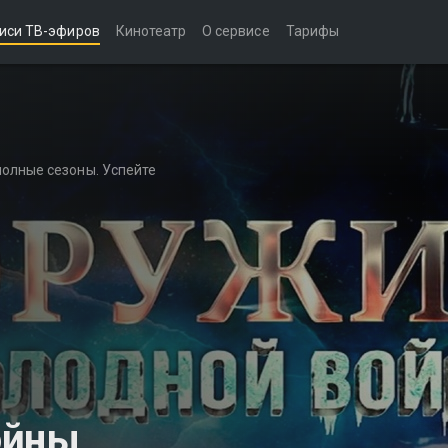
иси ТВ-эфиров
Кинотеатр
О сервисе
Тарифы
полные сезоны. Успейте
ойны