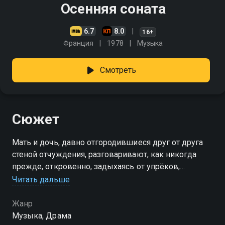
Осенняя соната
6.7
8.0
16+
Франция
1978
Музыка
Смотреть
Сюжет
Мать и дочь, давно отгородившиеся друг от друга
стеной отчуждения, разговаривают, как никогда
прежде, откровенно, задыхаясь от упрёков,
захлёбываясь болью и обидой, которые копились
Читать дальше
столько лет
Жанр
Музыка, Драма