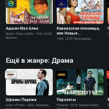
Аршин Мал Алан
Кавказская пленница,
или Новые
Arshin Takes a Wife • 1945, СССР,
приключения Шурика
Музыка
1966, СССР, Мелодрама
Ещё в жанре: Драма
Шрамы Парижа
Паразиты
Scars of Paris • 2022, Франция,
Parasite • 2019, Южная Корея,
Криминал
Триллер