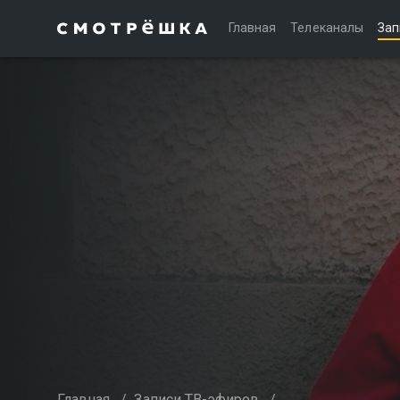
Главная
Телеканалы
Зап
Главная
/
Записи ТВ-эфиров
/