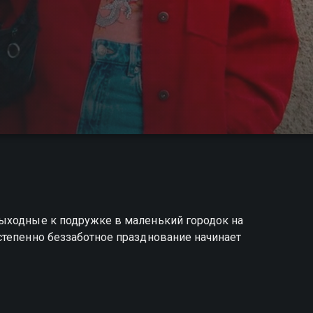
ыходные к подружке в маленький городок на
степенно беззаботное празднование начинает