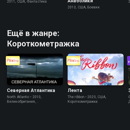
Анаболики
2011, США, Фантастика
2013, США, Боевик
Ещё в жанре:
Короткометражка
Северная Атлантика
Лента
North Atlantic • 2010,
The ribbon • 2020, США,
G
Великобритания,
Короткометражка
Короткометражка