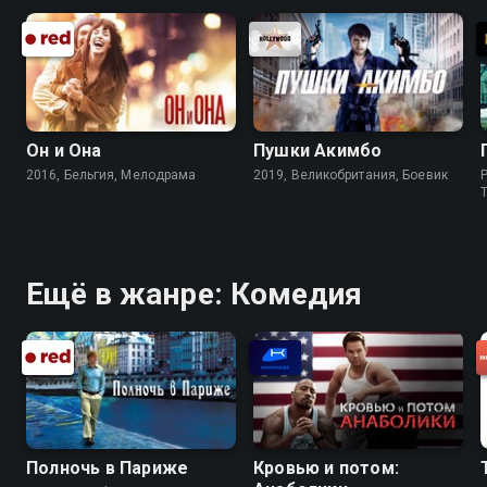
Он и Она
Пушки Акимбо
2016, Бельгия, Мелодрама
2019, Великобритания, Боевик
P
Ещё в жанре: Комедия
Полночь в Париже
Кровью и потом: