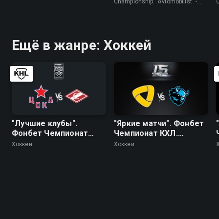
"Трактор"
Championship. "Avtomobilist" -
"Traktor" • Хоккей
(
Ещё в жанре: Хоккей
"Лучшие клубы".
"Яркие матчи". Фонбет
Фонбет Чемпионат
Чемпионат КХЛ.
КХЛ. ЦСКА - "Спартак"
"Северсталь" -
Хоккей
Хоккей
"Динамо" (Минск)