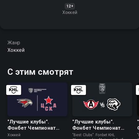
12+
Хоккей
Жанр
Хоккей
С этим смотрят
"Лучшие клубы".
"Лучшие клубы".
Фонбет Чемпионат
Фонбет Чемпионат
КХЛ. "Авангард" - ЦСКА
КХЛ. "Автомобилист" -
Хоккей
"Best Clubs". Fonbet KHL
"