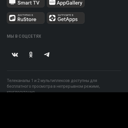
МЫ В СОЦСЕТЯХ
Телеканалы 1 и 2 мультиплексов доступны для
бесплатного просмотра в непрерывном режиме,
круглосуточно.
© 2014 — 2026, ООО «ЛайфСтрим», 109240, г. Москва,
ул. Николоямская, д. 13, стр. 2, этаж 2, ИНН 7710918800
Поддержка: help@smotreshka.tv
UUID: 63c09b3c-2a0b-4c75-9ad5-7363331b5d86