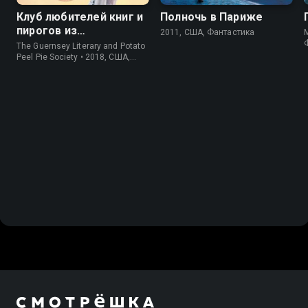
Клуб любителей книг и
Полночь в Париже
пирогов из
2011, США, Фантастика
M
картофельных
The Guernsey Literary and Potato
очистков
Peel Pie Society • 2018, США,
История