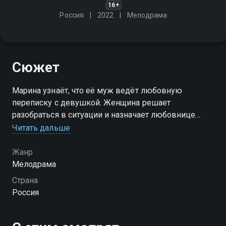
16+
Россия
2022
Мелодрама
Сюжет
Марина узнаёт, что её муж ведёт любовную
переписку с девушкой. Женщина решает
разобраться в ситуации и назначает любовнице
супруга свидание. Но, придя на встречу, вместо
Читать дальше
разлучницы она обнаруживает бывшего
возлюбленного Артёма
Жанр
Мелодрама
Страна
Россия