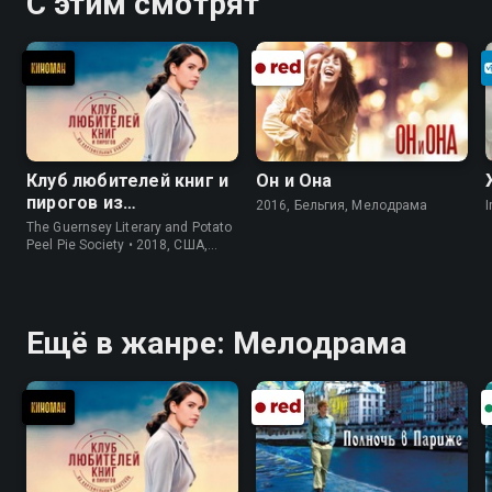
С этим смотрят
Клуб любителей книг и
Он и Она
пирогов из
2016, Бельгия, Мелодрама
I
картофельных
The Guernsey Literary and Potato
очистков
Peel Pie Society • 2018, США,
История
Ещё в жанре: Мелодрама