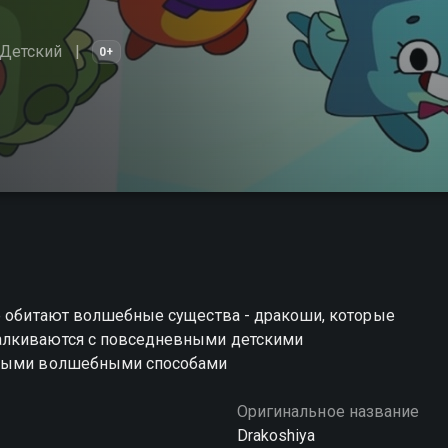
Детский
0+
де обитают волшебные существа - дракоши, которые
алкиваются с повседневными детскими
самыми волшебными способами
Оригинальное название
Drakoshiya