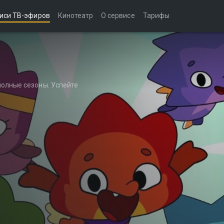
иси ТВ-эфиров
Кинотеатр
О сервисе
Тарифы
полные сезоны. Успейте