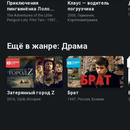
Приключения
Клаус — водитель
пингвинёнка Лоло.
погрузчика
P
Фильм второй
The Adventures of the Little
2000, Германия,
Penguin Lolo. Film Two • 1987,
Короткометражка
СССР, Короткометражка
Ещё в жанре: Драма
Затерянный город Z
Брат
2016, США, История
1997, Россия, Боевик