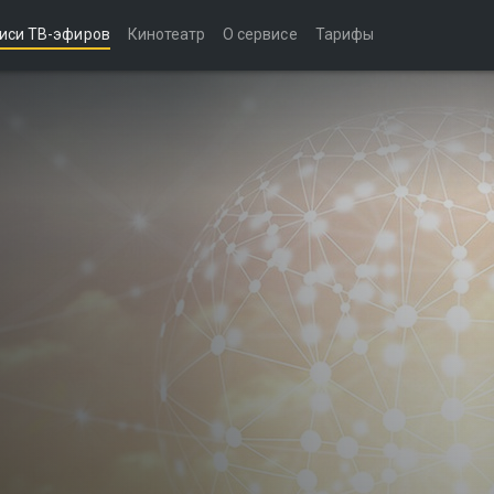
иси ТВ-эфиров
Кинотеатр
О сервисе
Тарифы