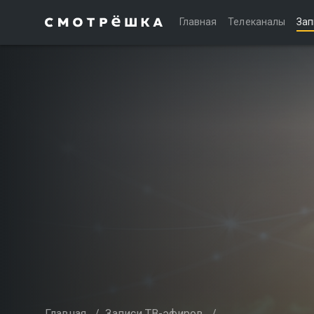
Главная
Телеканалы
Зап
Главная
/
Записи ТВ-эфиров
/